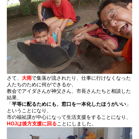
さて、
大雨
で集落が流されたり、仕事に行けなくなった
人たちのために何ができるか、
教会でアイダさんが神父さん、市長さんたちと相談した
結果、
「
平等に配るためにも、窓口を一本化したほうがいい
」
ということになり、
市の福祉課が中心になって生活支援をすることになり、
HOJは後方支援に回る
ことにしました。