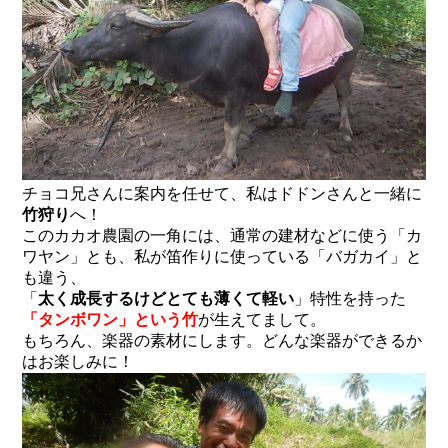
チョコ兄さんに案内を任せて、私はドドンさんと一緒に
竹狩り
へ！
このカカオ農園の一角には、通常の建材などに使う「カ
ワヤン」とも、私が笛作りに使っている「バガカイ」と
も違う、
「
太く成長するけどとても薄くて軽い
」特性を持った
「タンボワン」という竹
が生えてまして。
もちろん、楽器の素材にします。どんな楽器ができるか
はお楽しみに！