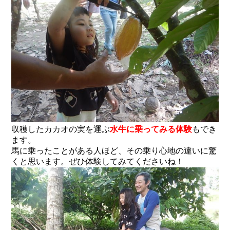
収穫したカカオの実を運ぶ
水牛に乗ってみる体験
もでき
ます。
馬に乗ったことがある人ほど、その乗り心地の違いに驚
くと思います。ぜひ体験してみてくださいね！