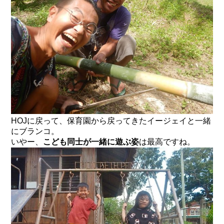
HOJに戻って、保育園から戻ってきたイージェイと一緒
にブランコ。
いやー、
こども同士が一緒に遊ぶ姿
は最高ですね。