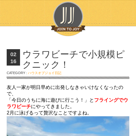
ウラワビーチで小規模ピ
02
16
クニック！
CATEGORY :
ハウスオブジョイ日記
友人一家が明日早めに出発しなきゃいけなくなったの
で、
「今日のうちに海に遊びに行こう！」と
フライングでウ
ラワビーチ
にやってきました。
2月に泳げるって贅沢なことですよね。