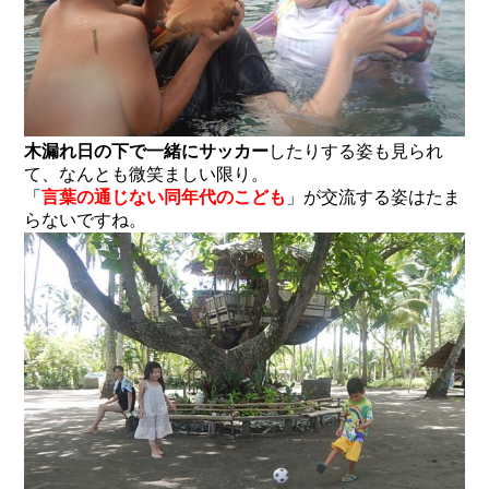
木漏れ日の下で一緒にサッカー
したりする姿も見られ
て、なんとも微笑ましい限り。
「
言葉の通じない同年代のこども
」が交流する姿はたま
らないですね。