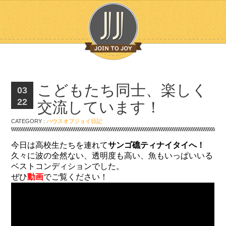
こどもたち同士、楽しく
03
22
交流しています！
CATEGORY :
ハウスオブジョイ日記
今日は高校生たちを連れて
サンゴ礁ティナイタイへ！
久々に波の全然ない、透明度も高い、魚もいっぱいいる
ベストコンディションでした。
ぜひ
動画
でご覧ください！