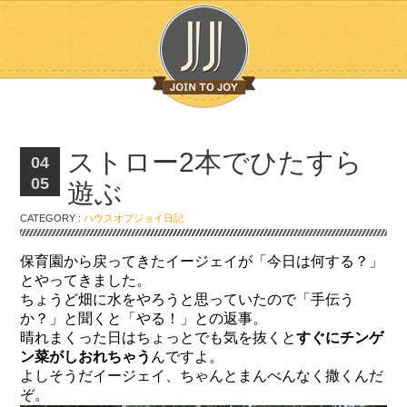
ストロー2本でひたすら
04
05
遊ぶ
CATEGORY :
ハウスオブジョイ日記
保育園から戻ってきたイージェイが「今日は何する？」
とやってきました。
ちょうど畑に水をやろうと思っていたので「手伝う
か？」と聞くと「やる！」との返事。
晴れまくった日はちょっとでも気を抜くと
すぐにチンゲ
ン菜がしおれちゃう
んですよ。
よしそうだイージェイ、ちゃんとまんべんなく撒くんだ
ぞ。