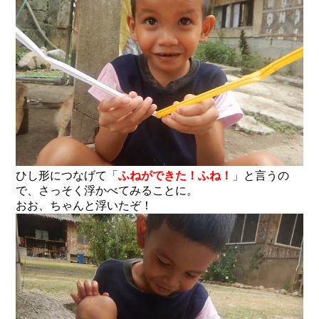
ひし形につなげて「
ふねができた！ふね！
」と言うの
で、さっそく浮かべてみることに。
おお、ちゃんと浮いたぞ！