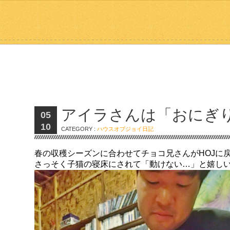
アイラさんは「おにぎ
05
10
CATEGORY :
ハウスオブジョイ日記
春の収穫シーズンに合わせてチョコ兄さんがHOJに
さっそく子猫の寝床にされて「動けない…」と嬉し