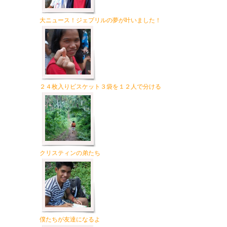
大ニュース！ジェプリルの夢が叶いました！
２４枚入りビスケット３袋を１２人で分ける
クリスティンの弟たち
僕たちが友達になるよ