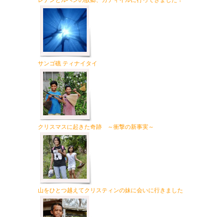
レナンとルベンの故郷、カティイルに行ってきました！
サンゴ礁 ティナイタイ
クリスマスに起きた奇跡 ～衝撃の新事実～
山をひとつ越えてクリスティンの妹に会いに行きました