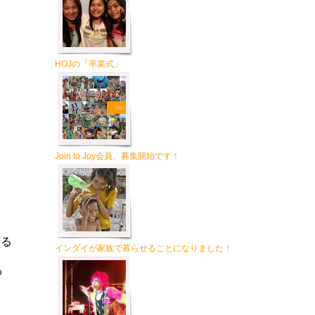
HOJの「卒業式」
Join to Joy会員、募集開始です！
売る
インダイが家族で暮らせることになりました！
わ