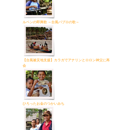
ルベンの即興歌 ～台風パブロの歌～
【台風被災地支援】カラガでアナリンとロロン神父に再
会
ひろったお金のつかいみち