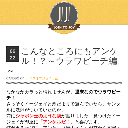
こんなところにもアンケ
06
22
ル！？～ウラワビーチ編
～
CATEGORY :
ハウスオブジョイ日記
なかなかカラっと晴れませんが、
週末なのでウラワビー
チ！
さっそくイージェイと潮だまりで遊んでいたら、サンダ
ルに洗剤がついていたのか、
穴に
シャボン玉のような膜
が貼りました。見つけたイー
ジェイが即座に
「アンケルだ！」
と喜びます。
虹が出るたびに「アンケル（烏山さん）が空から見守っ