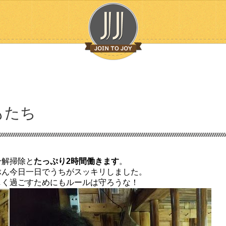
もたち
分解掃除と
たっぷり2時間働きます
。
ぶん今日一日でうちがスッキリしました。
しく過ごすためにもルールは守ろうな！