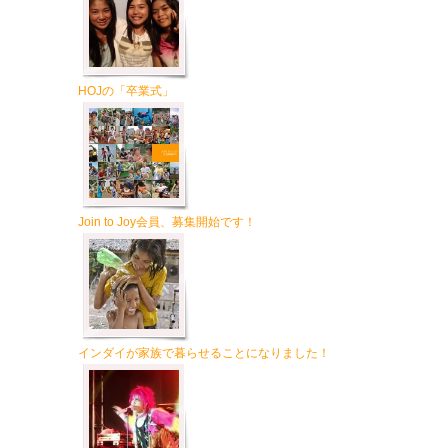
HOJの「卒業式」
Join to Joy会員、募集開始です！
インダイが家族で暮らせることになりました！
、