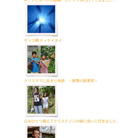
レナンとルベンの故郷、カティイルに行ってきました！
サンゴ礁 ティナイタイ
クリスマスに起きた奇跡 ～衝撃の新事実～
山をひとつ越えてクリスティンの妹に会いに行きました