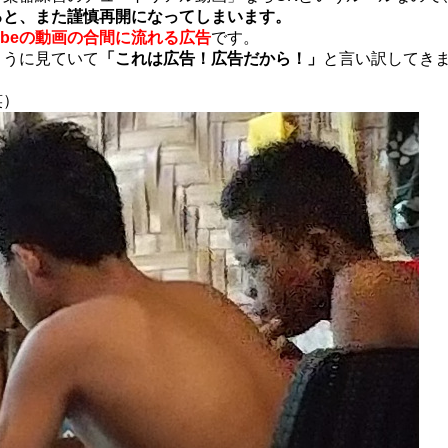
ると、また謹慎再開になってしまいます。
tubeの動画の合間に流れる広告
です。
ように見ていて
「これは広告！広告だから！」
と言い訳してき
笑）