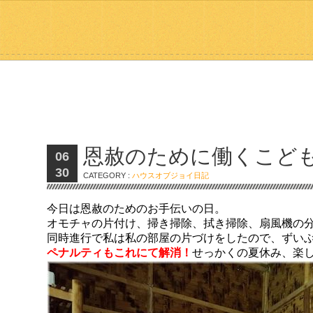
恩赦のために働くこど
06
30
CATEGORY :
ハウスオブジョイ日記
今日は恩赦のためのお手伝いの日。
オモチャの片付け、掃き掃除、拭き掃除、扇風機の
同時進行で私は私の部屋の片づけをしたので、ずい
ペナルティもこれにて解消！
せっかくの夏休み、楽