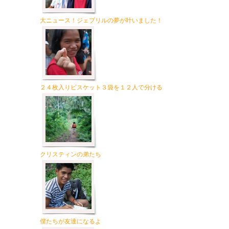
大ニュース！ジェプリルの夢が叶いました！
２４枚入りビスケット３袋を１２人で分ける
クリスティンの弟たち
僕たちが友達になるよ