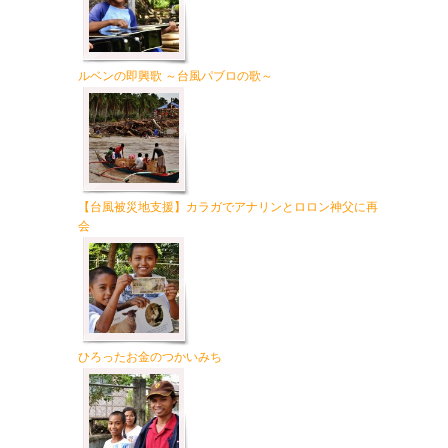
ルベンの即興歌 ～台風パブロの歌～
【台風被災地支援】カラガでアナリンとロロン神父に再
会
ひろったお金のつかいみち