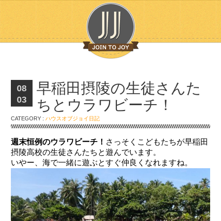
早稲田摂陵の生徒さんた
08
03
ちとウラワビーチ！
CATEGORY :
ハウスオブジョイ日記
週末恒例のウラワビーチ！
さっそくこどもたちが早稲田
摂陵高校の生徒さんたちと遊んでいます。
いやー、海で一緒に遊ぶとすぐ仲良くなれますね。