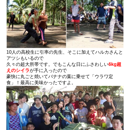
10人の高校生に引率の先生、そこに加えてハルカさんと
アツシもいるので
久々の超大所帯です。でもこんな日にふさわしい
6kg超
えのシイラ
が手に入ったので
豪快に丸ごと焼いてバナナの葉に乗せて「ウラワ定
食」！最高に美味かったですよ。