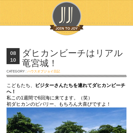
ダヒカンビーチはリアル
08
10
竜宮城！
CATEGORY :
ハウスオブジョイ日記
こどもたち、
ビジターさんたちを連れてダヒカンビーチ
へ！
私この1週間で6回海に来てます。（笑）
初ダヒカンのビバリー、もちろん大喜びですよ！