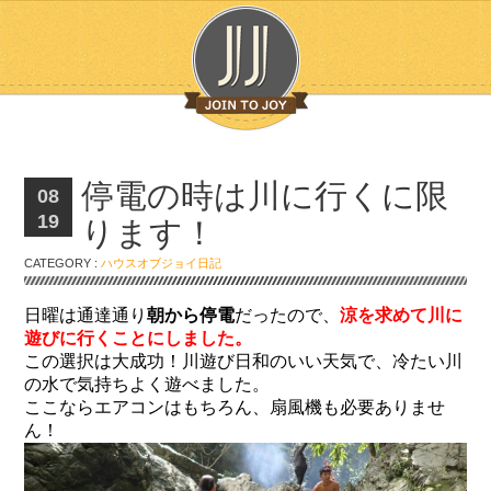
停電の時は川に行くに限
08
19
ります！
CATEGORY :
ハウスオブジョイ日記
日曜は通達通り
朝から停電
だったので、
涼を求めて川に
遊びに行くことにしました。
この選択は大成功！川遊び日和のいい天気で、冷たい川
の水で気持ちよく遊べました。
ここならエアコンはもちろん、扇風機も必要ありませ
ん！