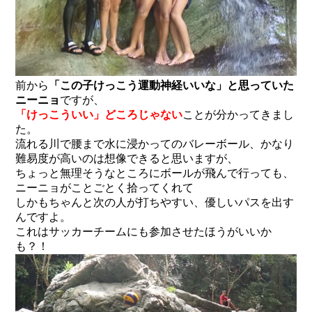
前から
「この子けっこう運動神経いいな」と思っていた
ニーニョ
ですが、
「けっこういい」どころじゃない
ことが分かってきまし
た。
流れる川で腰まで水に浸かってのバレーボール、かなり
難易度が高いのは想像できると思いますが、
ちょっと無理そうなところにボールが飛んで行っても、
ニーニョがことごとく拾ってくれて
しかもちゃんと次の人が打ちやすい、優しいパスを出す
んですよ。
これはサッカーチームにも参加させたほうがいいか
も？！