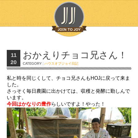
おかえりチョコ兄さん！
11
20
CATEGORY :
ハウスオブジョイ日記
私と時を同じくして、チョコ兄さんもHOJに戻って来ま
した。
さっそく毎日農園に出かけては、収穫と発酵に勤しんで
います。
今回はかなりの豊作
らしいですよ！やった！