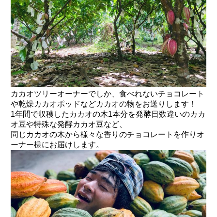
カカオツリーオーナーでしか、食べれないチョコレート
や乾燥カカオポッドなどカカオの物をお送りします！
1年間で収穫したカカオの木1本分を発酵日数違いのカカ
オ豆や特殊な発酵カカオ豆など、
同じカカオの木から様々な香りのチョコレートを作りオ
ーナー様にお届けします。