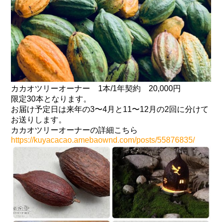
カカオツリーオーナー 1本/1年契約 20,000円
限定30本となります。
お届け予定日は来年の3〜4月と11〜12月の2回に分けて
お送りします。
カカオツリーオーナーの詳細こちら
https://kuyacacao.amebaownd.com/posts/55876835/