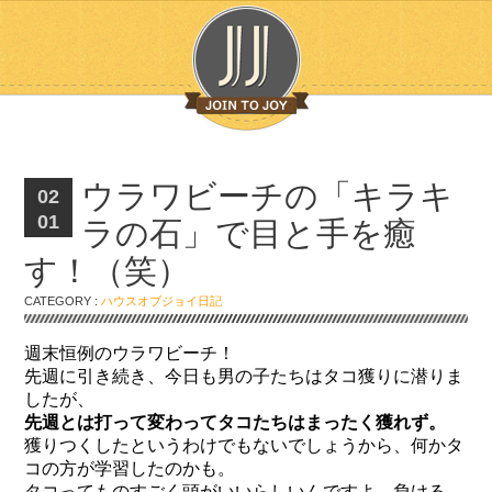
ウラワビーチの「キラキ
02
01
ラの石」で目と手を癒
す！（笑）
CATEGORY :
ハウスオブジョイ日記
週末恒例のウラワビーチ！
先週に引き続き、今日も男の子たちはタコ獲りに潜りま
したが、
先週とは打って変わってタコたちはまったく獲れず。
獲りつくしたというわけでもないでしょうから、何かタ
コの方が学習したのかも。
タコってものすごく頭がいいらしいんですよ。負ける