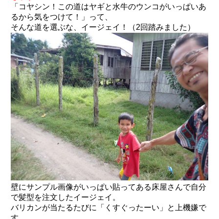
「コヤシン！この道はヤギと水牛のウンコがいっぱいあ
るから気をつけて！」って、
そんな道を選ぶな、イージェイ！（2回踏みました）
壁にサンプル画像がいっぱい貼ってある床屋さんで自分
で髪型を注文したイージェイ。
バリカンが当たるたびに「くすぐったーい」と上機嫌で
す。