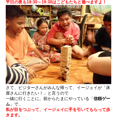
平日の夜も18:30～19:30はこどもたちと遊べますよ！
さて、ビジターさんがみんな帰って、イージェイが「床
屋さんに行きたい！」と言うので
一緒に行くことに。前からたまにやっている「
信頼ゲー
ム
」で、
私が目をつぶって、イージェイに手を引いてもらって歩
きます。