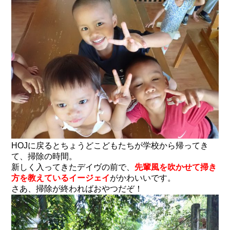
HOJに戻るとちょうどこどもたちが学校から帰ってき
て、掃除の時間。
新しく入ってきたデイヴの前で、
先輩風を吹かせて掃き
方を教えているイージェイ
がかわいいです。
さあ、掃除が終わればおやつだぞ！