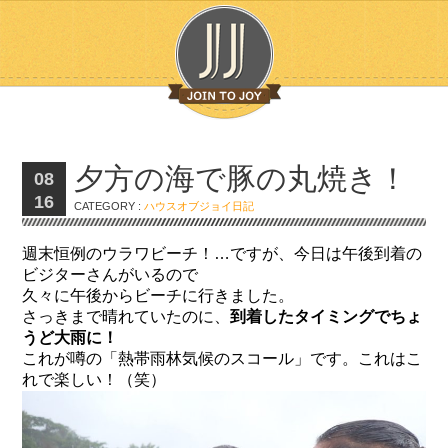
夕方の海で豚の丸焼き！
08
16
CATEGORY :
ハウスオブジョイ日記
週末恒例のウラワビーチ！…ですが、今日は午後到着の
ビジターさんがいるので
久々に午後からビーチに行きました。
さっきまで晴れていたのに、
到着したタイミングでちょ
うど大雨に！
これが噂の「熱帯雨林気候のスコール」です。これはこ
れで楽しい！（笑）