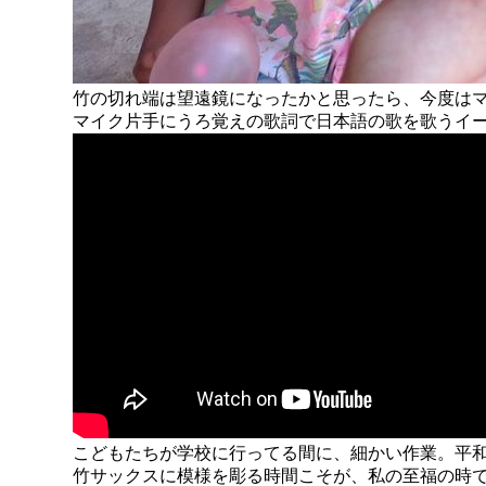
竹の切れ端は望遠鏡になったかと思ったら、今度は
マイク片手にうろ覚えの歌詞で日本語の歌を歌うイ
こどもたちが学校に行ってる間に、細かい作業。平
竹サックスに模様を彫る時間こそが、私の至福の時