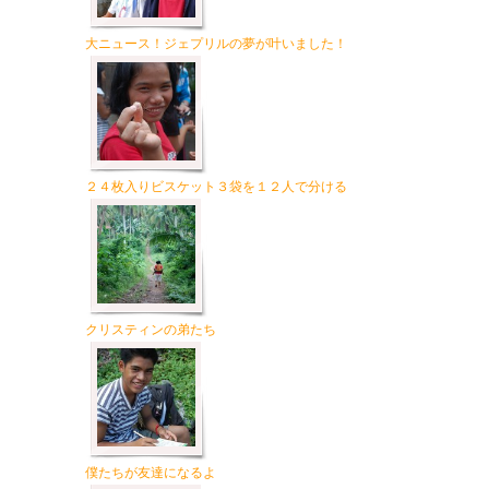
大ニュース！ジェプリルの夢が叶いました！
２４枚入りビスケット３袋を１２人で分ける
クリスティンの弟たち
僕たちが友達になるよ