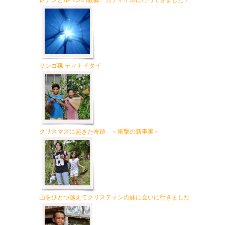
レナンとルベンの故郷、カティイルに行ってきました！
サンゴ礁 ティナイタイ
クリスマスに起きた奇跡 ～衝撃の新事実～
山をひとつ越えてクリスティンの妹に会いに行きました