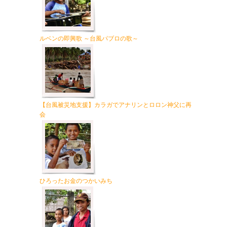
ルベンの即興歌 ～台風パブロの歌～
【台風被災地支援】カラガでアナリンとロロン神父に再
会
ひろったお金のつかいみち