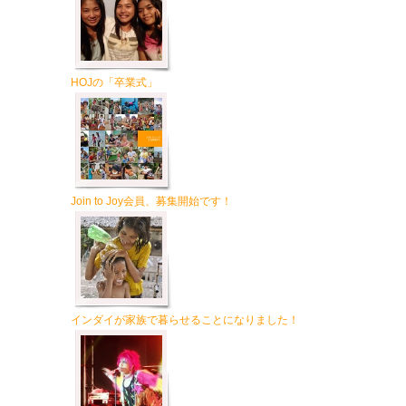
HOJの「卒業式」
Join to Joy会員、募集開始です！
インダイが家族で暮らせることになりました！