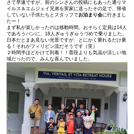
さて早速ですが、前のシンさんの投稿にもあった通りマ
イルス＆エムジェイ兄弟を実家に送ったその足で、帰省
していない子供たちとスタッフで
お泊まり会
に行きまし
たー！
まず私が楽しかったのは移動時間。おそらく定員は14人
であろうバンに、18人ぎゅうぎゅうづめで乗りました。
日本だとまあ見ない光景ですが、とにかく乗れるだけ乗
る！それがフィリピン流だそうです（笑）
２時間半ほどかけて到着！！普段よりも気温が涼しい地
域だったので、みんな喜んでいました。