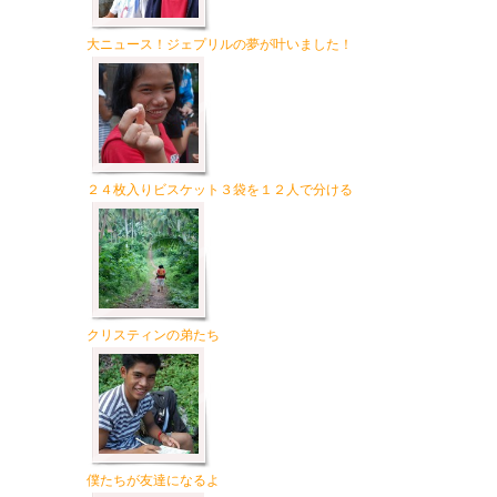
大ニュース！ジェプリルの夢が叶いました！
２４枚入りビスケット３袋を１２人で分ける
クリスティンの弟たち
僕たちが友達になるよ