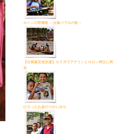
ルベンの即興歌 ～台風パブロの歌～
【台風被災地支援】カラガでアナリンとロロン神父に再
会
ひろったお金のつかいみち