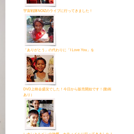
宇宙戦隊NOIZのライブに行ってきました！
「ありがとう」の代わりに「I Love You」を
DVD上映会盛況でした！今日から販売開始です！(動画
あり）