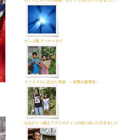
レナンとルベンの故郷、カティイルに行ってきました！
サンゴ礁 ティナイタイ
クリスマスに起きた奇跡 ～衝撃の新事実～
山をひとつ越えてクリスティンの妹に会いに行きました