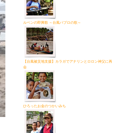
ルベンの即興歌 ～台風パブロの歌～
【台風被災地支援】カラガでアナリンとロロン神父に再
会
ひろったお金のつかいみち