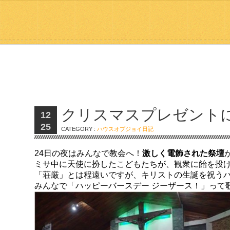
クリスマスプレゼント
12
25
CATEGORY :
ハウスオブジョイ日記
24日の夜はみんなで教会へ！
激しく電飾された祭壇
ミサ中に天使に扮したこどもたちが、観衆に飴を投
「荘厳」とは程遠いですが、キリストの生誕を祝う
みんなで「ハッピーバースデー ジーザース！」って