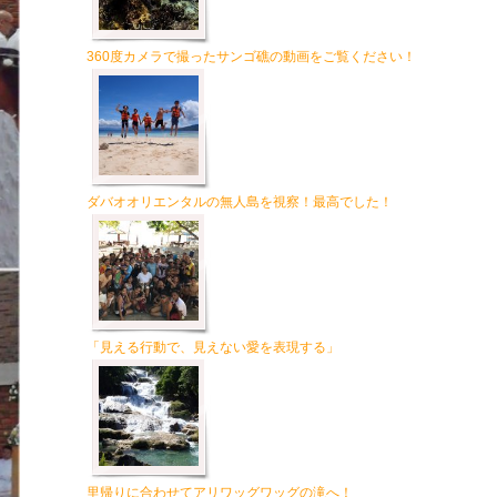
360度カメラで撮ったサンゴ礁の動画をご覧ください！
ダバオオリエンタルの無人島を視察！最高でした！
「見える行動で、見えない愛を表現する」
里帰りに合わせてアリワッグワッグの滝へ！