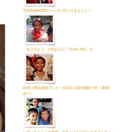
宇宙戦隊NOIZのライブに行ってきました！
「ありがとう」の代わりに「I Love You」を
DVD上映会盛況でした！今日から販売開始です！(動画
あり）