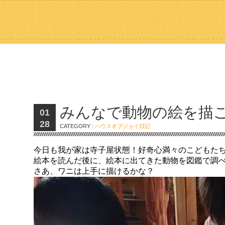
みんなで動物の絵を描
01
28
CATEGORY :
ハウスオブジョイ日記
今日も我が家は寺子屋状態！好奇心満々のこどもた
絵本を読んだ後に、絵本に出てきた動物を図鑑で調
さあ、ワニは上手に描けるかな？