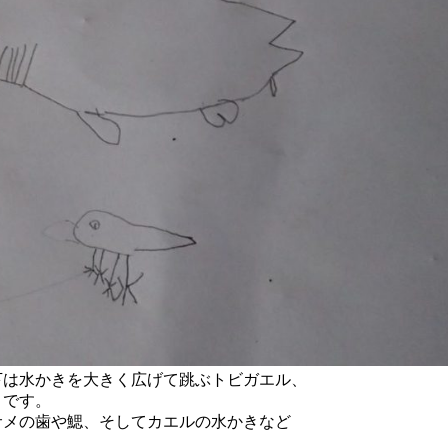
下は水かきを大きく広げて跳ぶトビガエル、
）です。
サメの歯や鰓、そしてカエルの水かきなど