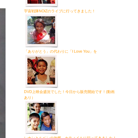
宇宙戦隊NOIZのライブに行ってきました！
「ありがとう」の代わりに「I Love You」を
DVD上映会盛況でした！今日から販売開始です！(動画
あり）