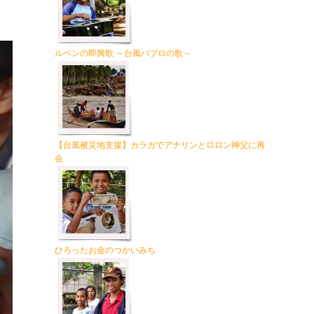
ルベンの即興歌 ～台風パブロの歌～
【台風被災地支援】カラガでアナリンとロロン神父に再
会
ひろったお金のつかいみち