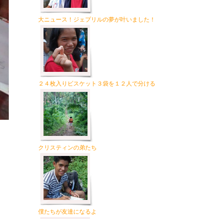
大ニュース！ジェプリルの夢が叶いました！
２４枚入りビスケット３袋を１２人で分ける
クリスティンの弟たち
僕たちが友達になるよ