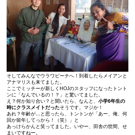
そしてみんなでウラワビーチへ！到着したらメイアンと
アナマリスも来てました。
ここでミッチーが新しくHOJのスタッフになったトント
ンに「なんでいるの！？」と驚いてました。
え？何か知り合い？と聞いたら、なんと、
小学6年生の
時にクラスメイトだった
そうです。マジか！
あれ？年齢が…と思ったら、トントンが「あー、俺、何
回か留年してっから！（笑）」と
あっけらかんと笑ってました。いやー、田舎の世間、せ
まいですねー。