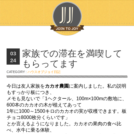
家族での滞在を満喫して
03
24
もらってます
CATEGORY :
ハウスオブジョイ日記
今日は友人家族を
カカオ農園
に案内しました。私の説明
もすっかり板につき、
メモも見ないで「1ヘクタール、100m×100mの敷地に、
600本のカカオの木が植えてあって
1年に1000～1500キロのカカオの実が収穫できます。板
チョコ8000枚分くらいです」
とか言えるようになりました。カカオの果肉の食べ比
べ、水牛に乗る体験、