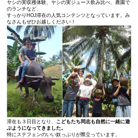
ヤシの実収穫体験、ヤシの実ジュース飲み比べ、農園で
のランチなど、
すっかりHOJ滞在の人気コンテンツとなっています。み
なさんもぜひお越しください！
滞在も３日目となり、
こどもたち同志も自然に一緒に遊
ぶようになってきました。
特にステフェンのいい奴っぷりが際立っています。