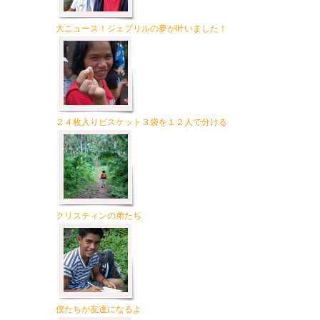
大ニュース！ジェプリルの夢が叶いました！
２４枚入りビスケット３袋を１２人で分ける
クリスティンの弟たち
僕たちが友達になるよ