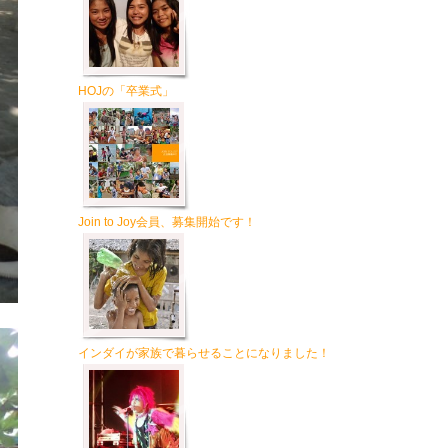
HOJの「卒業式」
Join to Joy会員、募集開始です！
インダイが家族で暮らせることになりました！