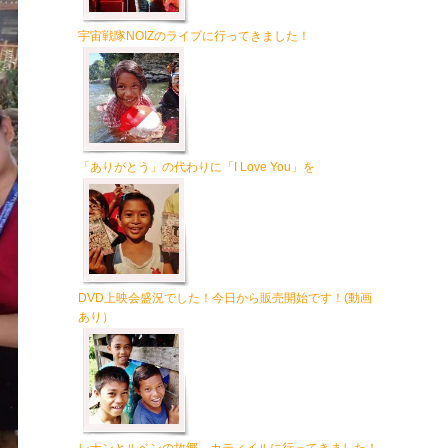
宇宙戦隊NOIZのライブに行ってきました！
「ありがとう」の代わりに「I Love You」を
DVD上映会盛況でした！今日から販売開始です！(動画
あり）