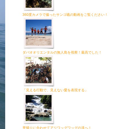
360度カメラで撮ったサンゴ礁の動画をご覧ください！
ダバオオリエンタルの無人島を視察！最高でした！
「見える行動で、見えない愛を表現する」
里帰りに合わせてアリワッグワッグの滝へ！