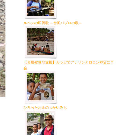
ルベンの即興歌 ～台風パブロの歌～
【台風被災地支援】カラガでアナリンとロロン神父に再
会
ひろったお金のつかいみち