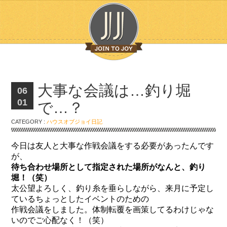
大事な会議は…釣り堀
06
01
で…？
CATEGORY :
ハウスオブジョイ日記
今日は友人と大事な作戦会議をする必要があったんです
が、
待ち合わせ場所として指定された場所がなんと、釣り
堀！（笑）
太公望よろしく、釣り糸を垂らしながら、来月に予定し
ているちょっとしたイベントのための
作戦会議をしました。体制転覆を画策してるわけじゃな
いのでご心配なく！（笑）