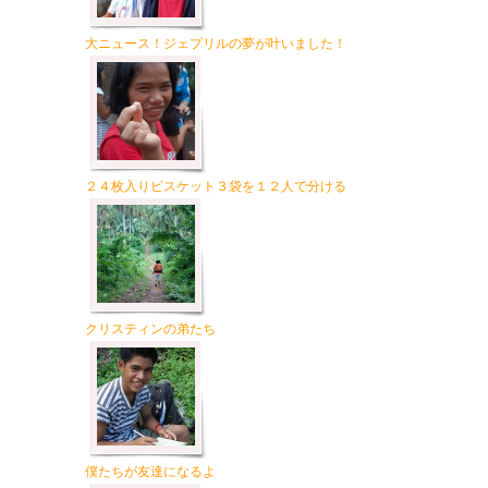
大ニュース！ジェプリルの夢が叶いました！
２４枚入りビスケット３袋を１２人で分ける
クリスティンの弟たち
僕たちが友達になるよ