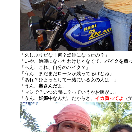
「久しぶりだな！何？漁師になったの？」
「いや、漁師になったわけじゃなくて、
バイクを買
「へえ、これ、自分のバイク？」
「うん、まだまだローンが残ってるけどね」
「あれ？ひょっとして一緒にいる女の人は…」
「うん、
奥さんだよ
」
「マジで？いつの間に？っていうかお腹が…」
「うん、
妊娠中
なんだ。だからさ、
イカ買ってよ
（