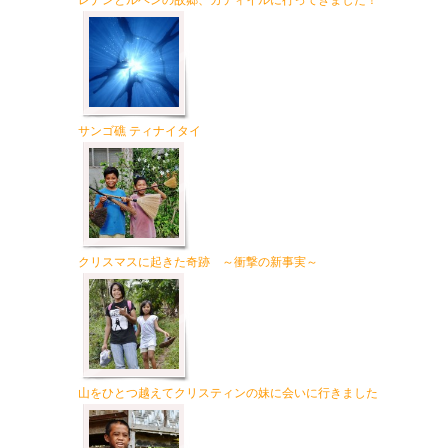
レナンとルベンの故郷、カティイルに行ってきました！
サンゴ礁 ティナイタイ
クリスマスに起きた奇跡 ～衝撃の新事実～
山をひとつ越えてクリスティンの妹に会いに行きました