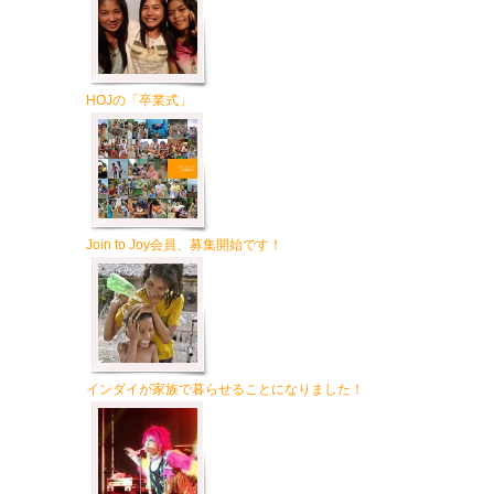
HOJの「卒業式」
Join to Joy会員、募集開始です！
インダイが家族で暮らせることになりました！