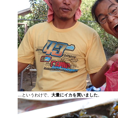
…というわけで、
大量にイカを買いました
。