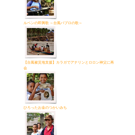
ルベンの即興歌 ～台風パブロの歌～
【台風被災地支援】カラガでアナリンとロロン神父に再
会
ひろったお金のつかいみち