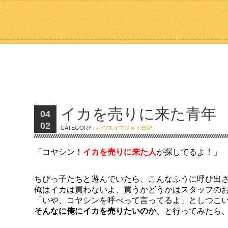
イカを売りに来た青年
04
02
CATEGORY :
ハウスオブジョイ日記
「コヤシン！
イカを売りに来た人
が探してるよ！」
ちびっ子たちと遊んでいたら、こんなふうに呼び出
俺はイカは買わないよ、買うかどうかはスタッフの
「いや、コヤシンを呼べって言ってるよ」としつこ
そんなに俺にイカを売りたいのか
、と行ってみたら