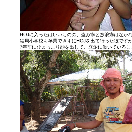
HOJに入ったはいいものの、盗み癖と放浪癖はなか
結局小学校も卒業できずにHOJを出て行った彼です
7年前にひょっこり顔を出して、立派に働いているこ