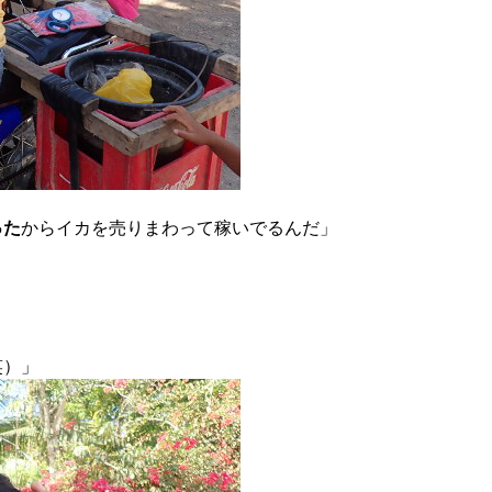
った
からイカを売りまわって稼いでるんだ」
笑）」