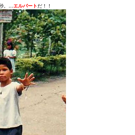
秒。…
エルバート
だ！！