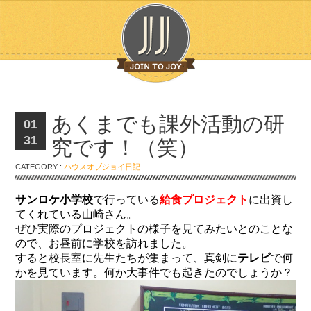
あくまでも課外活動の研
01
31
究です！（笑）
CATEGORY :
ハウスオブジョイ日記
サンロケ小学校
で行っている
給食プロジェクト
に出資し
てくれている山崎さん。
ぜひ実際のプロジェクトの様子を見てみたいとのことな
ので、お昼前に学校を訪れました。
すると校長室に先生たちが集まって、真剣に
テレビ
で何
かを見ています。何か大事件でも起きたのでしょうか？