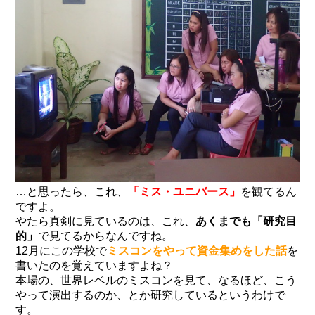
…と思ったら、これ、
「ミス・ユニバース」
を観てるん
ですよ。
やたら真剣に見ているのは、これ、
あくまでも「研究目
的」
で見てるからなんですね。
12月にこの学校で
ミスコンをやって資金集めをした話
を
書いたのを覚えていますよね？
本場の、世界レベルのミスコンを見て、なるほど、こう
やって演出するのか、とか研究しているというわけで
す。