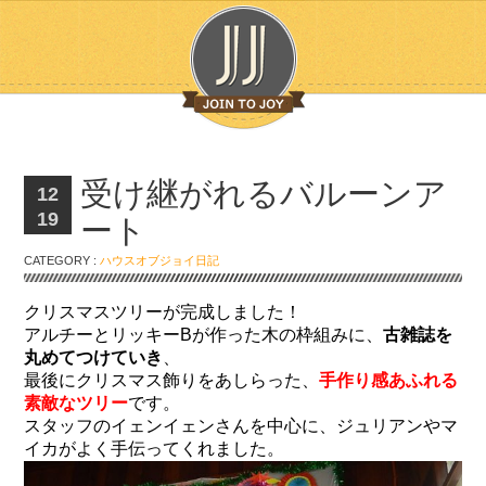
受け継がれるバルーンア
12
19
ート
CATEGORY :
ハウスオブジョイ日記
クリスマスツリーが完成しました！
アルチーとリッキーBが作った木の枠組みに、
古雑誌を
丸めてつけていき
、
最後にクリスマス飾りをあしらった、
手作り感あふれる
素敵なツリー
です。
スタッフのイェンイェンさんを中心に、ジュリアンやマ
イカがよく手伝ってくれました。